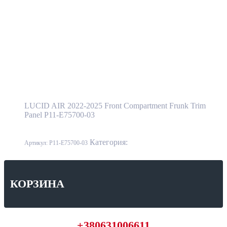
P11-E75700-03
Подробнее
Подкапотный бокс LUCID AIR 2022-2025
P11-E75700-03
LUCID AIR 2022-2025 Front Compartment Frunk Trim
Panel P11-E75700-03
Категория:
LUCID
Артикул:
P11-E75700-03
КОРЗИНА
+380631006611