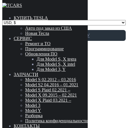
Skip to content
КУПИТЬ TESLA
Каталог
Авто под заказ из США
Новая Тесла
ПЕРЕЙТИ К КАТАЛОГУ
СЕРВИС
Ремонт и ТО
Программирование
LUCID
Обновления ПО
Для Model S, X tegra
Для Model S, X intel
Для Model 3, Y
АКБ 12 вольт новый оригинал LUCID AIR P11-J21000-00
ЗАПЧАСТИ
Модель авто
-
Model S 02.2012 – 03.2016
Model S2 04.2016 – 01.2021
MODEL 3
(186)
Model S Plaid 02.2021 –
P11-J21000-00
MODEL S (02.2012 - 03.2016)
(302)
Model X 09.2015 – 02.2021
Model X Plaid 03.2021 –
Подробнее
MODEL S2 (04.2016 - 01.2021)
(299)
Model 3
MODEL S PLAID (02.2021 - )
(42)
Model Y
АКБ 12 вольт новый оригинал LUCID AIR
MODEL X (09.2015 - 02.2021)
(220)
Разборка
MODEL X PLAID (03.2021- )
(41)
P11-J21000-00
Политика конфиденциальности
MODEL Y
(216)
КОНТАКТЫ