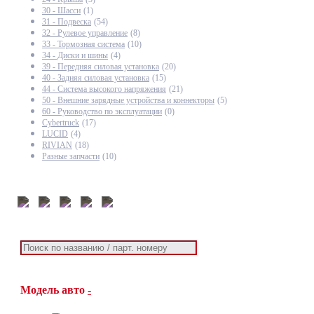
30 - Шасси
(1)
31 - Подвеска
(54)
32 - Рулевое управление
(8)
33 - Тормозная система
(10)
34 - Диски и шины
(4)
39 - Передняя силовая установка
(20)
40 - Задняя силовая установка
(15)
44 - Система высокого напряжения
(21)
50 - Внешние зарядные устройства и коннекторы
(5)
60 - Руководство по эксплуатации
(0)
Cybertruck
(17)
LUCID
(4)
RIVIAN
(18)
Разные запчасти
(10)
Модель авто
-