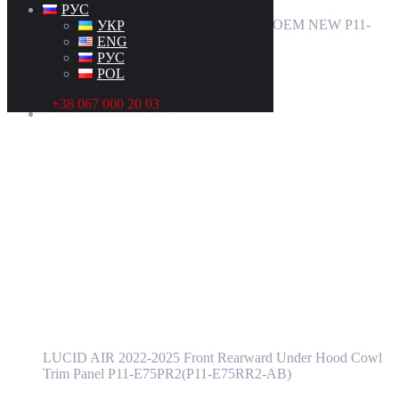
РУС
LUCID AIR 2022-2025 12 Volt Battery OEM NEW P11-
УКР
J21000-00
ENG
РУС
POL
Категория:
LUCID
Артикул:
P11-J21000-00
+38 067 000 20 03
Накладка подкапотного бокса (под лобовым стеклом)
LUCID AIR 2022-2025 P11-E75PR2(P11-E75RR2-AB)
P11-E75PR2(P11-E75RR2-AB)
Подробнее
Накладка подкапотного бокса (под
лобовым стеклом) LUCID AIR 2022-2025
P11-E75PR2(P11-E75RR2-AB)
LUCID AIR 2022-2025 Front Rearward Under Hood Cowl
Trim Panel P11-E75PR2(P11-E75RR2-AB)