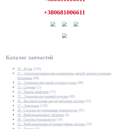
+380681006611
Каталог запчастей
10 - Кузов
(156)
11 - Электромеханические компоненты дверей, капота и крышки
багажника
(88)
12 - Элементы наружной отделки кузова
(90)
13 - Сиденья
(2)
14 - Панель приборов
(17)
15 - Элементы внутренней отделки
(60)
16 - Высоковольтная аккумуляторная система
(32)
17 - Электрика
(128)
18 - Система регулирования температуры
(91)
19 - Информационные таблички
(0)
20 - Система безопасности
(14)
21 - Информационно-мультимедийная система
(10)
24 - Крыша
(3)