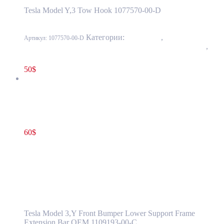
Tesla Model Y,3 Tow Hook 1077570-00-D
Категории:
10 - Кузов
,
1001 - Бампер
Артикул:
1077570-00-D
передний и задний, усилители, элементы облицовки
,
1001-3 Усилитель переднего бампера
50
$
Кронштейн нижнего усилителя переднего бампера Tesla
Model 3,Y 1109193-00-C
60
$
1109193-00-C
В корзину
Кронштейн нижнего усилителя переднего
бампера Tesla Model 3,Y 1109193-00-C
Tesla Model 3,Y Front Bumper Lower Support Frame
Extension Bar OEM 1109193-00-C