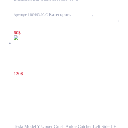
Категории:
10 - Кузов
,
1001 - Бампер
Артикул:
1109193-00-C
передний и задний, усилители, элементы облицовки
,
1001-3 Усилитель переднего бампера
60
$
Лонжерон (кронштейн) основного усилителя переднего
бампера слева Tesla Model Y 1487461-00-C
120
$
1487461-00-C
В корзину
Лонжерон (кронштейн) основного
усилителя переднего бампера слева Tesla
Model Y 1487461-00-C
Tesla Model Y Upper Crush Ankle Catcher Left Side LH