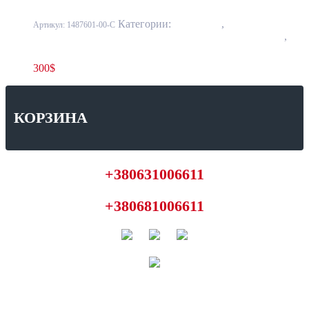
Категории:
10 - Кузов
,
1001 - Бампер
Артикул:
1487601-00-C
передний и задний, усилители, элементы облицовки
,
1001-3 Усилитель переднего бампера
300
$
КОРЗИНА
+380631006611
+380681006611