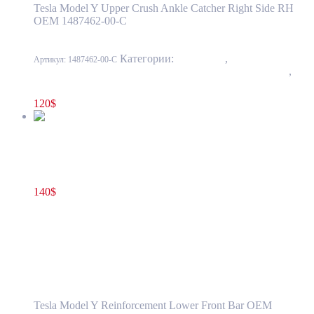
Tesla Model Y Upper Crush Ankle Catcher Right Side RH
OEM 1487462-00-C
Категории:
10 - Кузов
,
1001 - Бампер
Артикул:
1487462-00-C
передний и задний, усилители, элементы облицовки
,
1001-3 Усилитель переднего бампера
120
$
Усилитель нижний переднего бампера Tesla Model Y 1505433-
00-A
140
$
1505433-00-A
В корзину
Усилитель нижний переднего бампера
Tesla Model Y 1505433-00-A
Tesla Model Y Reinforcement Lower Front Bar OEM