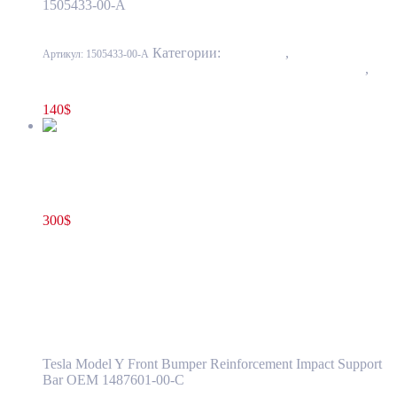
1505433-00-A
Категории:
10 - Кузов
,
1001 - Бампер
Артикул:
1505433-00-A
передний и задний, усилители, элементы облицовки
,
1001-3 Усилитель переднего бампера
140
$
Усилитель переднего бампера Tesla Model Y 1487601-00-C
300
$
1487601-00-C
В корзину
Усилитель переднего бампера Tesla Model
Y 1487601-00-C
Tesla Model Y Front Bumper Reinforcement Impact Support
Bar OEM 1487601-00-C