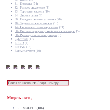
31 - Подвеска
(54)
32 - Рулевое управление
(8)
33 - Тормозная система
(10)
34 - Диски и шины
(4)
39 - Передняя силовая установка
(20)
40 - Задняя силовая установка
(15)
44 - Система высокого напряжения
(21)
50 - Внешние зарядные устройства и коннекторы
(5)
60 - Руководство по эксплуатации
(0)
Cybertruck
(17)
LUCID
(4)
RIVIAN
(18)
Разные запчасти
(10)
Модель авто
-
MODEL 3
(186)