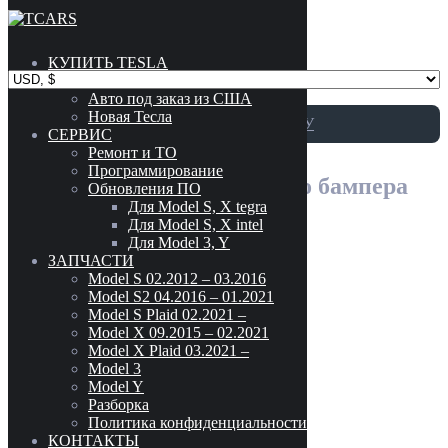
Skip to content
КУПИТЬ TESLA
Каталог
Авто под заказ из США
Новая Тесла
ПЕРЕЙТИ К КАТАЛОГУ
СЕРВИС
Ремонт и ТО
Программирование
1001-3 Усилитель переднего бампера
Обновления ПО
Для Model S, X tegra
Для Model S, X intel
Для Model 3, Y
Абсорбер (пенопласт) усилителя переднего бампера Tesla
ЗАПЧАСТИ
Модель авто
-
Model Y 1487605-00-A
Model S 02.2012 – 03.2016
Model S2 04.2016 – 01.2021
MODEL 3
(186)
Model S Plaid 02.2021 –
75
$
MODEL S (02.2012 - 03.2016)
(302)
Model X 09.2015 – 02.2021
1487605-00-A
Model X Plaid 03.2021 –
MODEL S2 (04.2016 - 01.2021)
(299)
Model 3
В корзину
MODEL S PLAID (02.2021 - )
(42)
Model Y
MODEL X (09.2015 - 02.2021)
(220)
Разборка
Абсорбер (пенопласт) усилителя переднего
MODEL X PLAID (03.2021- )
(41)
Политика конфиденциальности
бампера Tesla Model Y 1487605-00-A
MODEL Y
(216)
КОНТАКТЫ