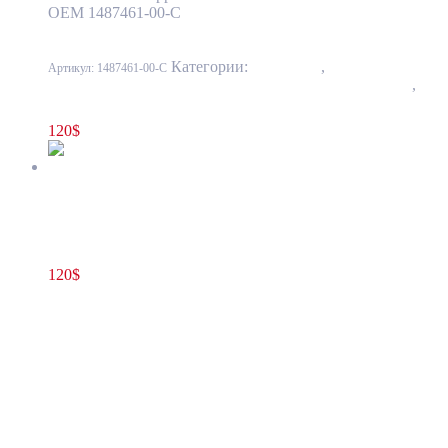
OEM 1487461-00-C
Категории:
10 - Кузов
,
1001 - Бампер
Артикул:
1487461-00-C
передний и задний, усилители, элементы облицовки
,
1001-3 Усилитель переднего бампера
120
$
Лонжерон (кронштейн) основного усилителя переднего
бампера справа Tesla Model Y 1487462-00-C
120
$
1487462-00-C
В корзину
Лонжерон (кронштейн) основного
усилителя переднего бампера справа Tesla
Model Y 1487462-00-C