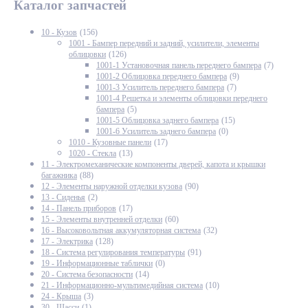
Каталог запчастей
10 - Кузов
(156)
1001 - Бампер передний и задний, усилители, элементы
облицовки
(126)
1001-1 Установочная панель переднего бампера
(7)
1001-2 Облицовка переднего бампера
(9)
1001-3 Усилитель переднего бампера
(7)
1001-4 Решетка и элементы облицовки переднего
бампера
(5)
1001-5 Облицовка заднего бампера
(15)
1001-6 Усилитель заднего бампера
(0)
1010 - Кузовные панели
(17)
1020 - Стекла
(13)
11 - Электромеханические компоненты дверей, капота и крышки
багажника
(88)
12 - Элементы наружной отделки кузова
(90)
13 - Сиденья
(2)
14 - Панель приборов
(17)
15 - Элементы внутренней отделки
(60)
16 - Высоковольтная аккумуляторная система
(32)
17 - Электрика
(128)
18 - Система регулирования температуры
(91)
19 - Информационные таблички
(0)
20 - Система безопасности
(14)
21 - Информационно-мультимедийная система
(10)
24 - Крыша
(3)
30 - Шасси
(1)