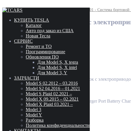
Skip to content
Главная
/
44 - Система высокого напряжения
/
4401 - Система бортовой
КУПИТЬ TESLA
Порт зарядный под лючок с электроприво
Каталог
Авто под заказ из США
Новая Тесла
СЕРВИС
Ремонт и ТО
Программирование
Обновления ПО
250
$
Для Model S, X tegra
Для Model S, X intel
Парт. номер: 1061353-00-F
Для Model 3, Y
ЗАПЧАСТИ
Количество товара Порт зарядный под лючок с электроприводом
Model S 02.2012 – 03.2016
В корзину
Model S2 04.2016 – 01.2021
Категории:
44 - Система высокого напряжени
Артикул:
1061353-00-F
Model S Plaid 02.2021 –
Model X 09.2015 – 02.2021
Tesla Model S(2012-2021), X(2015-2021) Charger Port Battery C
Model X Plaid 03.2021 –
Model 3
Model Y
Детали
Разборка
Политика конфиденциальности
Детали
КОНТАКТЫ