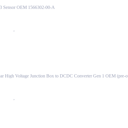
n 3 Sensor OEM 1566302-00-A
вертеру GEN 1 Tesla Model S(2012-2016) 1004873-00-D(E)
ряжения
,
4401 - Система бортовой зарядки
н бокса к DcDc конвертеру GEN 1 Tesla Model S(
ear High Voltage Junction Box to DCDC Converter Gen 1 OEM (pre-
 (USA) Tesla Model S(2012-2021), X(2015-2021) 1026041-00-M
ряжения
,
4450 - Провода высоковольтной системы
с электроприводом (USA) Tesla Model S(2012-202