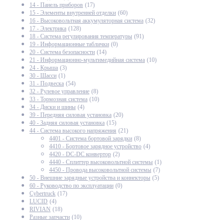
14 - Панель приборов
(17)
15 - Элементы внутренней отделки
(60)
16 - Высоковольтная аккумуляторная система
(32)
17 - Электрика
(128)
18 - Система регулирования температуры
(91)
19 - Информационные таблички
(0)
20 - Система безопасности
(14)
21 - Информационно-мультимедийная система
(10)
24 - Крыша
(3)
30 - Шасси
(1)
31 - Подвеска
(54)
32 - Рулевое управление
(8)
33 - Тормозная система
(10)
34 - Диски и шины
(4)
39 - Передняя силовая установка
(20)
40 - Задняя силовая установка
(15)
44 - Система высокого напряжения
(21)
4401 - Система бортовой зарядки
(8)
4410 - Бортовое зарядное устройство
(4)
4420 - DC-DC конвертор
(2)
4440 - Сплиттер высоковольтной системы
(1)
4450 - Провода высоковольтной системы
(7)
50 - Внешние зарядные устройства и коннекторы
(5)
60 - Руководство по эксплуатации
(0)
Cybertruck
(17)
LUCID
(4)
RIVIAN
(18)
Разные запчасти
(10)