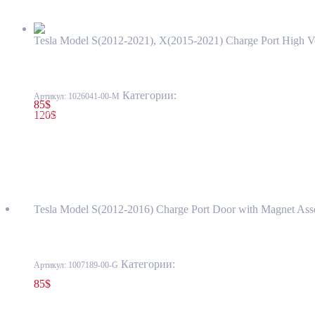
Tesla Model S(2012-2021), X(2015-2021) Charge Port High
Люк порта зарядки (под магнит) USA Tesla Model S(2012-2016
Категории:
44 - Система высокого нап
Артикул:
1026041-00-M
85
$
120
$
1007189-00-G
Люк порта зарядки (под магнит) USA Tesla 
Tesla Model S(2012-2016) Charge Port Door with Magnet A
Категории:
44 - Система высокого нап
Артикул:
1007189-00-G
85
$