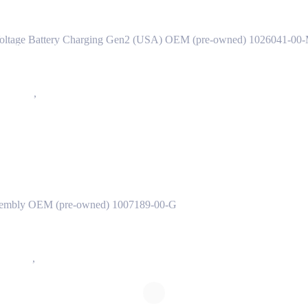
 Voltage Battery Charging Gen2 (USA) OEM (pre-owned) 1026041-00
) 1007189-00-G
ряжения
,
4401 - Система бортовой зарядки
Model S(2012-2016) 1007189-00-G
ssembly OEM (pre-owned) 1007189-00-G
ряжения
,
4401 - Система бортовой зарядки