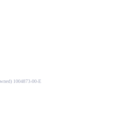
2012-2016) 1004873-00-D(E)
owned) 1004873-00-E
1), X(2015-2021) 1026041-00-M