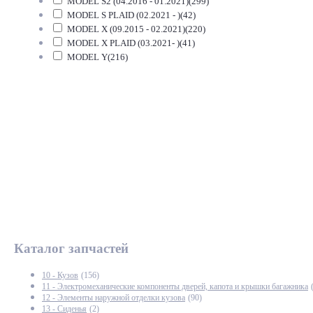
MODEL S2 (04.2016 - 01.2021)
(299)
MODEL S PLAID (02.2021 - )
(42)
MODEL X (09.2015 - 02.2021)
(220)
MODEL X PLAID (03.2021- )
(41)
MODEL Y
(216)
Каталог запчастей
10 - Кузов
(156)
11 - Электромеханические компоненты дверей, капота и крышки багажника
12 - Элементы наружной отделки кузова
(90)
13 - Сиденья
(2)