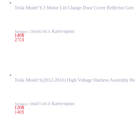
Tesla Model Y,3 Motor Lid Charge Door Cover Reflector Ge
Провода высоковольтные от заднего джаншен бокса к DcDc кон
Категории:
44 - Система высокого нап
Артикул:
1566302-00-A
140
$
270
$
1004873-00-E
Провода высоковольтные от заднего джанше
Tesla Model S(2012-2016) High Voltage Harness Assembly R
Порт зарядного устройства GEN2 для лючка с электроприводом
Категории:
44 - Система высокого нап
Артикул:
1004873-00-D
120
$
140
$
1026041-00-M
Порт зарядного устройства GEN2 для лючка 