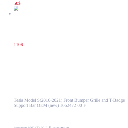
50
$
Кронштейн хромированной V-образной накладки переднего
бампера Tesla Model S(2016-2021) 1062472-00-F
110
$
1062472-00-F
В корзину
Кронштейн хромированной V-образной
накладки переднего бампера Tesla Model
S(2016-2021) 1062472-00-F
Tesla Model S(2016-2021) Front Bumper Grille and T-Badge
Support Bar OEM (new) 1062472-00-F
Категории:
10 - Кузов
,
1001 - Бампер
Артикул:
1062472-00-F