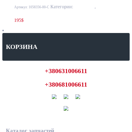
Категории:
10 - Кузов
,
1001 - Бампер
Артикул:
1058356-00-C
передний и задний, усилители, элементы облицовки
195
$
КОРЗИНА
+380631006611
+380681006611
Каталог запчастей