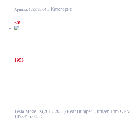
Категории:
10 - Кузов
,
1001 - Бампер
Артикул:
1095793-00-B
передний и задний, усилители, элементы облицовки
60
$
Диффузор нижний заднего бампера Tesla Model X 1058356-
00-C
195
$
1058356-00-C
В корзину
Диффузор нижний заднего бампера Tesla
Model X 1058356-00-C
Tesla Model X(2015-2021) Rear Bumper Diffuser Trim OEM
1058356-00-C