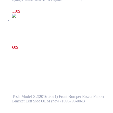
передний и задний, усилители, элементы облицовки
110
$
Крепление(ракушка) переднего бампера боковое слева Tesla
Model X2(2016-2021) 1095793-00-B
60
$
1095793-00-B
В корзину
Крепление(ракушка) переднего бампера
боковое слева Tesla Model X2(2016-2021)
1095793-00-B
Tesla Model X2(2016-2021) Front Bumper Fascia Fender
Bracket Left Side OEM (new) 1095793-00-B