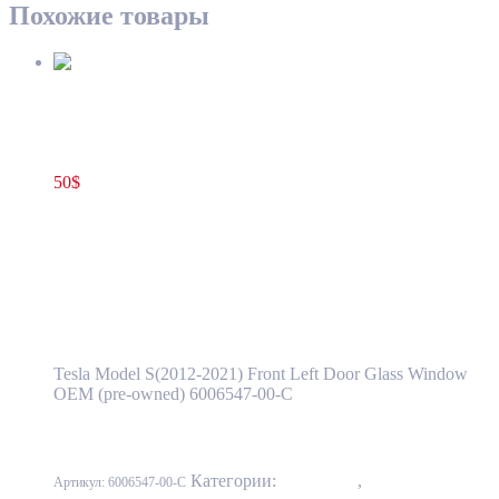
Похожие товары
Стекло двери передней левой Tesla Model S(2012-2021)
6006547-00-C
50
$
6006547-00-C
В корзину
Стекло двери передней левой Tesla Model
S(2012-2021) 6006547-00-C
Tesla Model S(2012-2021) Front Left Door Glass Window
OEM (pre-owned) 6006547-00-C
Категории:
10 - Кузов
,
1020 - Стекла
Артикул:
6006547-00-C