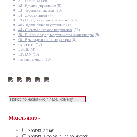
31 - Подвеска
(54)
32 - Рулевое управление
(8)
33 - Тормозная система
(10)
34 - Диски и шины
(4)
39 - Передняя силовая установка
(20)
40 - Задняя силовая установка
(15)
44 - Система высокого напряжения
(21)
50 - Внешние зарядные устройства и коннекторы
(5)
60 - Руководство по эксплуатации
(0)
Cybertruck
(17)
LUCID
(4)
RIVIAN
(18)
Разные запчасти
(10)
Модель авто
-
MODEL 3
(186)
MODEL S (02.2012 - 03.2016)
(302)