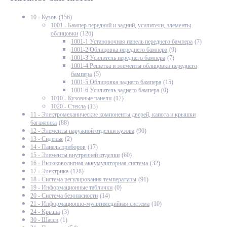
10 - Кузов
(156)
1001 - Бампер передний и задний, усилители, элементы
облицовки
(126)
1001-1 Установочная панель переднего бампера
(7)
1001-2 Облицовка переднего бампера
(9)
1001-3 Усилитель переднего бампера
(7)
1001-4 Решетка и элементы облицовки переднего
бампера
(5)
1001-5 Облицовка заднего бампера
(15)
1001-6 Усилитель заднего бампера
(0)
1010 - Кузовные панели
(17)
1020 - Стекла
(13)
11 - Электромеханические компоненты дверей, капота и крышки
багажника
(88)
12 - Элементы наружной отделки кузова
(90)
13 - Сиденья
(2)
14 - Панель приборов
(17)
15 - Элементы внутренней отделки
(60)
16 - Высоковольтная аккумуляторная система
(32)
17 - Электрика
(128)
18 - Система регулирования температуры
(91)
19 - Информационные таблички
(0)
20 - Система безопасности
(14)
21 - Информационно-мультимедийная система
(10)
24 - Крыша
(3)
30 - Шасси
(1)