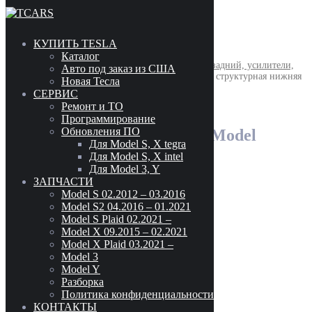
Skip to content
КУПИТЬ TESLA
Каталог
Главная
/
10 - Кузов
/
1001 - Бампер передний и задний, усилители,
Авто под заказ из США
элементы облицовки
/ Накладка заднего бампера структурная нижняя
Новая Тесла
Tesla Model X(2015-2021) 1058354-00-F
СЕРВИС
Ремонт и ТО
Накладка заднего бампера
Программирование
Обновления ПО
структурная нижняя Tesla Model
Для Model S, X tegra
X(2015-2021) 1058354-00-F
Для Model S, X intel
Для Model 3, Y
ЗАПЧАСТИ
Model S 02.2012 – 03.2016
Model S2 04.2016 – 01.2021
Model S Plaid 02.2021 –
Model X 09.2015 – 02.2021
Model X Plaid 03.2021 –
Model 3
Model Y
Разборка
Политика конфиденциальности
140
$
КОНТАКТЫ